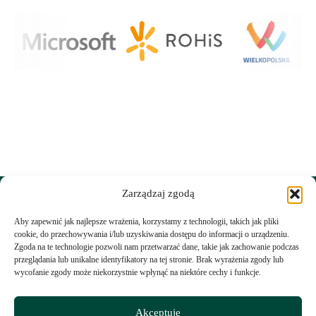
Zarządzaj zgodą
Aby zapewnić jak najlepsze wrażenia, korzystamy z technologii, takich jak pliki
cookie, do przechowywania i/lub uzyskiwania dostępu do informacji o urządzeniu.
WSPÓLNIE DLA HARCERSKIEJ MISJI
Zgoda na te technologie pozwoli nam przetwarzać dane, takie jak zachowanie podczas
przeglądania lub unikalne identyfikatory na tej stronie. Brak wyrażenia zgody lub
Twoje wsparcie, nasza siła!
wycofanie zgody może niekorzystnie wpłynąć na niektóre cechy i funkcje.
Akceptuję
Numer KRS do dobrowolnego przekazania 1,5% dla