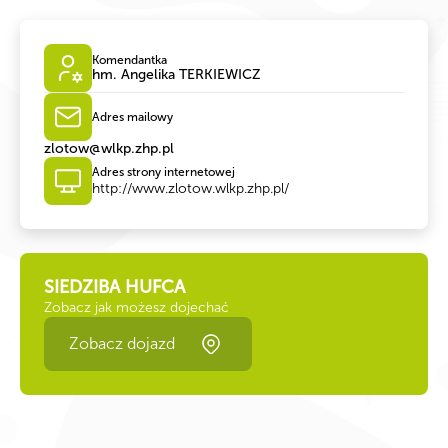
Komendantka
hm. Angelika TERKIEWICZ
Adres mailowy
zlotow@wlkp.zhp.pl
Adres strony internetowej
http://www.zlotow.wlkp.zhp.pl/
SIEDZIBA HUFCA
Zobacz jak możesz dojechać
Zobacz dojazd