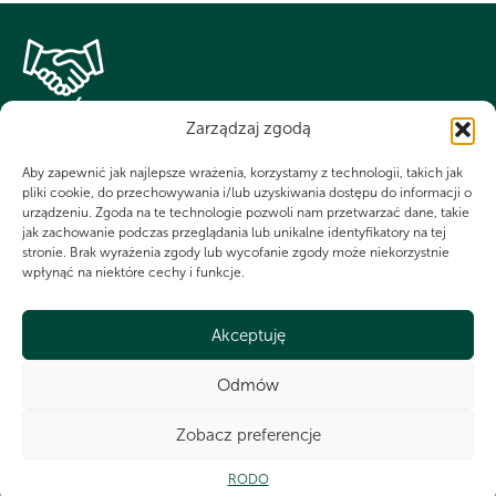
WSPÓLNIE DLA HARCERSKIEJ MISJI
Zarządzaj zgodą
Twoje wsparcie, nasza
Aby zapewnić jak najlepsze wrażenia, korzystamy z technologii, takich jak
siła!
pliki cookie, do przechowywania i/lub uzyskiwania dostępu do informacji o
urządzeniu. Zgoda na te technologie pozwoli nam przetwarzać dane, takie
jak zachowanie podczas przeglądania lub unikalne identyfikatory na tej
stronie. Brak wyrażenia zgody lub wycofanie zgody może niekorzystnie
Numer KRS do dobrowolnego przekazania 1,5%
wpłynąć na niektóre cechy i funkcje.
dla Chorągwi Wielkopolskiej ZHP
0000266321
Akceptuję
Odmów
Ot
Zobacz preferencje
CZY WIESZ, ŻE...
RODO
Gdyby wszyscy harcerze zamieszkali w jednym mieście, byłoby ono