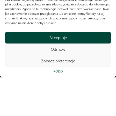
WSPÓLNIE DLA HARCERSKIEJ MISJI
pliki cookie, do przechowywania i/lub uzyskiwania dostępu do informacji o
Twoje wsparcie, nasza
urządzeniu. Zgoda na te technologie pozwoli nam przetwarzać dane, takie
jak zachowanie podczas przeglądania lub unikalne identyfikatory na tej
stronie. Brak wyrażenia zgody lub wycofanie zgody może niekorzystnie
siła!
wpłynąć na niektóre cechy i funkcje.
Numer KRS do dobrowolnego przekazania 1,5%
Akceptuję
dla Chorągwi Wielkopolskiej ZHP
0000266321
Odmów
Ot
Zobacz preferencje
RODO
CZY WIESZ, ŻE...
Gdyby wszyscy harcerze zamieszkali w jednym mieście, byłoby ono
wielkości Kalisza.