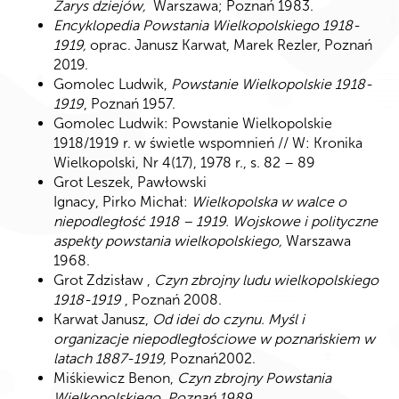
Zarys dziejów,
Warszawa; Poznań 1983.
Encyklopedia Powstania Wielkopolskiego 1918-
1919,
oprac. Janusz Karwat, Marek Rezler, Poznań
2019.
Gomolec Ludwik,
Powstanie Wielkopolskie 1918-
1919
, Poznań 1957.
Gomolec Ludwik: Powstanie Wielkopolskie
1918/1919 r. w świetle wspomnień // W: Kronika
Wielkopolski, Nr 4(17), 1978 r., s. 82 – 89
Grot Leszek, Pawłowski
Ignacy, Pirko Michał:
Wielkopolska w walce o
niepodległość 1918 – 1919. Wojskowe i polityczne
aspekty powstania wielkopolskiego,
Warszawa
1968.
Grot Zdzisław ,
Czyn zbrojny ludu wielkopolskiego
1918-1919
, Poznań 2008.
Karwat Janusz,
Od idei do czynu. Myśl i
organizacje niepodległościowe w poznańskiem w
latach 1887-1919,
Poznań2002.
Miśkiewicz Benon,
Czyn zbrojny Powstania
Wielkopolskiego, Poznań 1989.