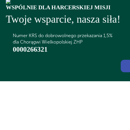
WSPÓLNIE DLA HARCERSKIEJ MISJI
Twoje wsparcie, nasza siła!
Numer KRS do dobrowolnego przekazania 1,5%
dla Chorągwi Wielkopolskiej ZHP
0000266321
Ot
CZY WIESZ, ŻE...
Corocznie w obozach harcerskich bierze udział ponad 85 000 osób.