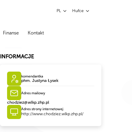
PL
Hufce
Finanse
Kontakt
INFORMACJE
komendantka
phm. Justyna Łysek
Adres mailowy
chodziez@wlkp.zhp.pl
Adres strony internetowej
http://www.chodziez.wlkp.zhp.pl/