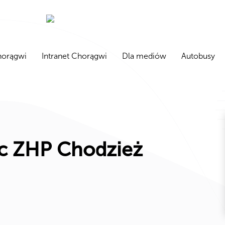
orągwi
Intranet Chorągwi
Dla mediów
Autobusy
c ZHP Chodzież