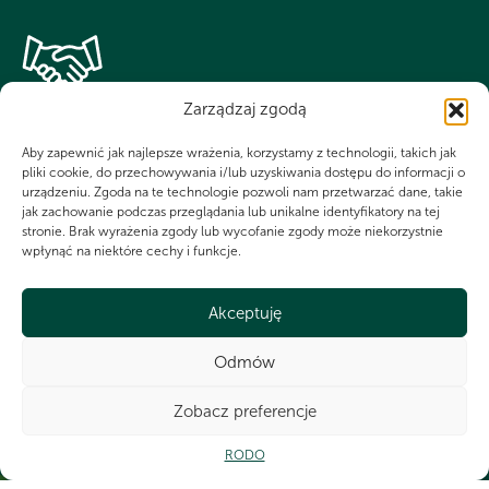
WSPÓLNIE DLA HARCERSKIEJ MISJI
Zarządzaj zgodą
Twoje wsparcie, nasza
Aby zapewnić jak najlepsze wrażenia, korzystamy z technologii, takich jak
pliki cookie, do przechowywania i/lub uzyskiwania dostępu do informacji o
siła!
urządzeniu. Zgoda na te technologie pozwoli nam przetwarzać dane, takie
jak zachowanie podczas przeglądania lub unikalne identyfikatory na tej
stronie. Brak wyrażenia zgody lub wycofanie zgody może niekorzystnie
wpłynąć na niektóre cechy i funkcje.
Numer KRS do dobrowolnego przekazania 1,5%
dla Chorągwi Wielkopolskiej ZHP
0000266321
Akceptuję
Odmów
Ot
Zobacz preferencje
CZY WIESZ, ŻE...
RODO
Corocznie w obozach harcerskich bierze udział ponad 85 000 osób.