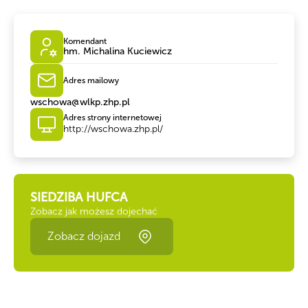
Komendant
hm. Michalina Kuciewicz
Adres mailowy
wschowa@wlkp.zhp.pl
Adres strony internetowej
http://wschowa.zhp.pl/
SIEDZIBA HUFCA
Zobacz jak możesz dojechać
Zobacz dojazd