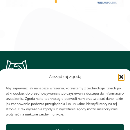
Zarządzaj zgodą
WSPÓLNIE DLA HARCERSKIEJ MISJI
Twoje wsparcie, nasza
Aby zapewnić jak najlepsze wrażenia, korzystamy z technologii, takich jak
pliki cookie, do przechowywania i/lub uzyskiwania dostępu do informacji o
urządzeniu. Zgoda na te technologie pozwoli nam przetwarzać dane, takie
siła!
jak zachowanie podczas przeglądania lub unikalne identyfikatory na tej
stronie. Brak wyrażenia zgody lub wycofanie zgody może niekorzystnie
wpłynąć na niektóre cechy i funkcje.
Numer KRS do dobrowolnego przekazania 1,5%
dla Chorągwi Wielkopolskiej ZHP