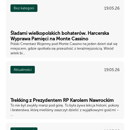
19.05.26
Bez kategorii
Śladami wielkopolskich bohaterów. Harcerska
Wyprawa Pamięci na Monte Cassino
Polski Cmentarz Wojenny pod Monte Cassino na jeden dzień stał się
miejscem, gdzie spotkała się przeszłość z teraźniejszością. Wśród
setek bi...
19.05.26
Aktualności
Trekking z Prezydentem RP Karolem Nawrockim
To nie był zwykły marsz pod górę. To była żywa lekcja historii, pokory
i braterstwa, którą mieliśmy zaszczyt dzielić z wyjątkowymi gośćmi –
...