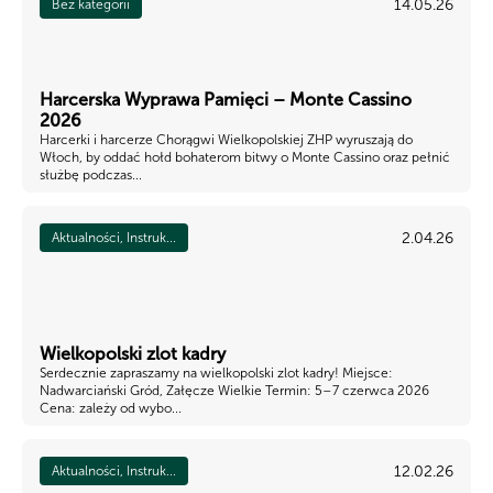
14.05.26
Bez kategorii
Harcerska Wyprawa Pamięci – Monte Cassino
2026
Harcerki i harcerze Chorągwi Wielkopolskiej ZHP wyruszają do
Włoch, by oddać hołd bohaterom bitwy o Monte Cassino oraz pełnić
służbę podczas...
2.04.26
Aktualności, Instruk...
Wielkopolski zlot kadry
Serdecznie zapraszamy na wielkopolski zlot kadry! Miejsce:
Nadwarciański Gród, Załęcze Wielkie Termin: 5–7 czerwca 2026
Cena: zależy od wybo...
12.02.26
Aktualności, Instruk...